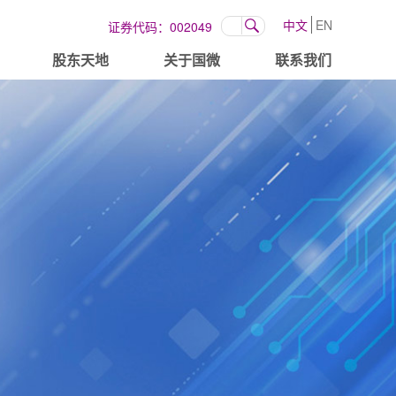
季度报告
光同芯eSIM解决方案无缝适配紫光展锐基带芯片
ce@gosinoic.com
中文
EN
证券代码：002049
股东天地
关于国微
联系我们