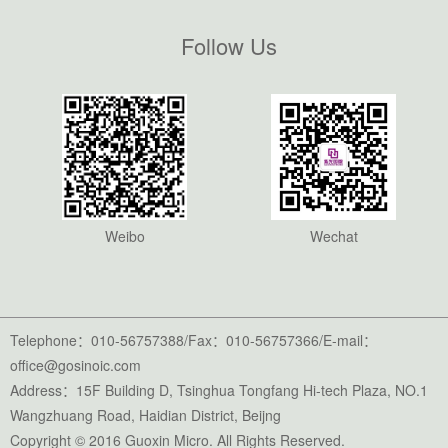
Follow Us
Weibo
Wechat
Telephone：010-56757388/Fax：010-56757366/E-mail：
office@gosinoic.com
Address：15F Building D, Tsinghua Tongfang Hi-tech Plaza, NO.1
Wangzhuang Road, Haidian District, Beijng
Copyright © 2016 Guoxin Micro. All Rights Reserved.