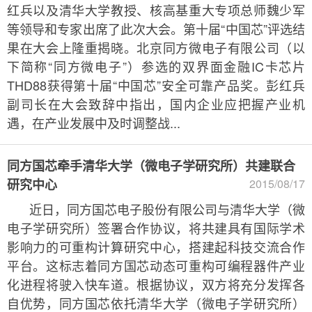
红兵以及清华大学教授、核高基重大专项总师魏少军
等领导和专家出席了此次大会。第十届“中国芯”评选结
果在大会上隆重揭晓。北京同方微电子有限公司（以
下简称“同方微电子”）参选的双界面金融IC卡芯片
THD88获得第十届“中国芯”安全可靠产品奖。彭红兵
副司长在大会致辞中指出，国内企业应把握产业机
遇，在产业发展中及时调整战...
同方国芯牵手清华大学（微电子学研究所）共建联合
研究中心
2015/08/17
近日，同方国芯电子股份有限公司与清华大学（微
电子学研究所）签署合作协议，将共建具有国际学术
影响力的可重构计算研究中心，搭建起科技交流合作
平台。这标志着同方国芯动态可重构可编程器件产业
化进程将驶入快车道。根据协议，双方将充分发挥各
自优势，同方国芯依托清华大学（微电子学研究所）