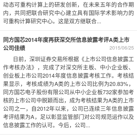
动态可重构计算上的研发创新，在未来五年的合作期
内，共同把联合研究中心建立具有国际学术影响力的
可重构计算研究中心。这是双方继联合...
同方国芯2014年度再获深交所信息披露考评A类上市
公司佳绩
2015/06/25
日前，深圳证券交易所根据《上市公司信息披露工
作考核办法》，完成了对深交所主板、中小企业板、
创业板上市公司2014年度信息披露考核工作。考核结
果显示，考核成绩为A类的上市公司比例为20.83%，
同方国芯电子股份有限公司从中小企业板732家参加考
核的上市公司中脱颖而出，成为考核结果为A类的上市
公司之一，自2012年以来，公司已连续三年信息披露
考评结果为A，足以彰显监管部门对公司规范运作以及
信息披露工作的认可。今后，公司...