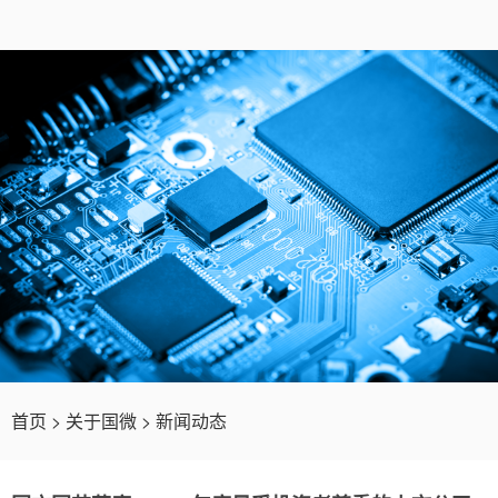
首页
>
关于国微
>
新闻动态